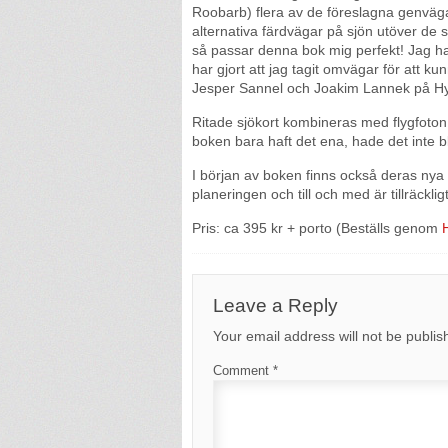
Roobarb) flera av de föreslagna genvägar
alternativa färdvägar på sjön utöver de sv
så passar denna bok mig perfekt! Jag ha
har gjort att jag tagit omvägar för att 
Jesper Sannel och Joakim Lannek på Hydr
Ritade sjökort kombineras med flygfoton
boken bara haft det ena, hade det inte bli
I början av boken finns också deras nya 
planeringen och till och med är tillräckli
Pris: ca 395 kr + porto (Beställs genom
Leave a Reply
Your email address will not be publis
Comment
*