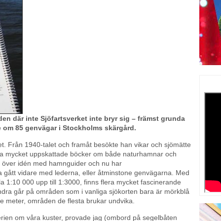
n där inte Sjöfartsverket inte bryr sig – främst grunda
de om 85 genvägar i Stockholms skärgård.
t. Från 1940-talet och framåt besökte han vikar och sjömätte
lera mycket uppskattade böcker om både naturhamnar och
og över idén med hamnguider och nu har
 gått vidare med lederna, eller åtminstone genvägarna. Med
la 1:10 000 upp till 1:3000, finns flera mycket fascinerande
ndra går på områden som i vanliga sjökorten bara är mörkblå
tre meter, områden de flesta brukar undvika.
erien om våra kuster, provade jag (ombord på segelbåten