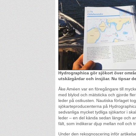
Hydrographica gör sjökort över område
utskärgårdar och insjöar. Nu tipsar 
Åke Améen var en föregångare till mycke
med blylod och mätsticka och gjorde f
leder på ostkusten. Nautiska förlaget t
sjökarteproducenterna på Hydrographica
sedvanliga mycket tydliga sjökartor i ska
leder – en del kända sedan länge och a
fält, som indikerar djup mellan noll och 
Under den rekognoscering inför artikels