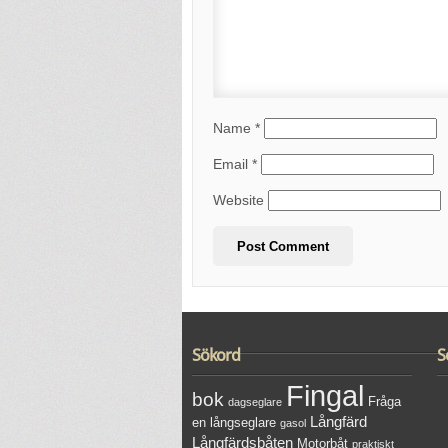
Name
*
Email
*
Website
Sökord
S
Fingal
bok
Fråga
dagseglare
Långfärd
en långseglare
gasol
Långfärdsbåten
Motorbåt
praktiskt