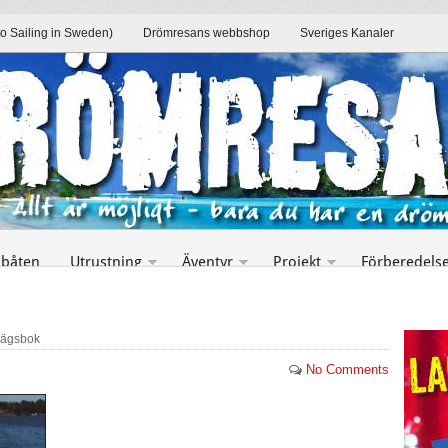
to Sailing in Sweden)
Drömresans webbshop
Sveriges Kanaler
 båten
Utrustning
Äventyr
Projekt
Förberedels
vägsbok
No Comments