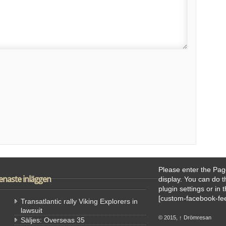
Please enter the Pag
enaste inläggen
display. You can do 
plugin settings or in 
[custom-facebook-
Transatlantic rally Viking Explorers in
lawsuit
© 2015,
↑
Drömresan
Säljes: Overseas 35