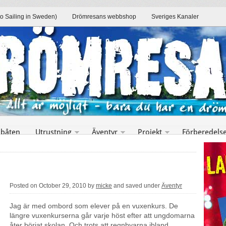
to Sailing in Sweden)
Drömresans webbshop
Sveriges Kanaler
 båten
Utrustning
Äventyr
Projekt
Förberedels
Posted on October 29, 2010 by
micke
and saved under
Äventyr
Jag är med ombord som elever på en vuxenkurs. De
längre vuxenkurserna går varje höst efter att ungdomarna
åter börjat skolan. Och trots att regnbyarna ibland