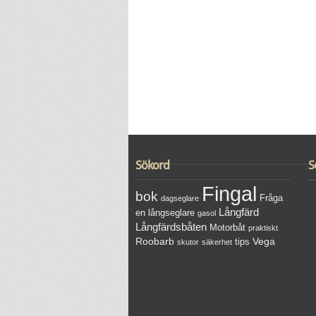
Sökord
S
Fingal
bok
Fråga
dagseglare
Långfärd
en långseglare
gasol
Långfärdsbåten
Motorbåt
praktiskt
Roobarb
Vega
tips
skutor
säkerhet