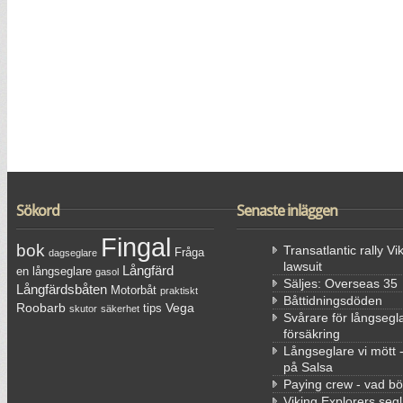
Sökord
Senaste inläggen
Fingal
bok
Transatlantic rally Vi
Fråga
dagseglare
lawsuit
Långfärd
en långseglare
gasol
Säljes: Overseas 35
Långfärdsbåten
Motorbåt
praktiskt
Båttidningsdöden
Roobarb
Vega
tips
skutor
säkerhet
Svårare för långsegla
försäkring
Långseglare vi mött 
på Salsa
Paying crew - vad bö
Viking Explorers segl