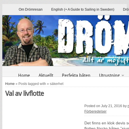
Om Drömresan
English (+ A Guide to Sailing in Sweden)
Drö
Home
Aktuellt
Perfekta båten
Utrustning
Home
» Posts tagged with » säkerhet
Val av livflotte
Posted on July 21, 2016 by
Förberedelser
Det finns en klok devis s
flotten förrän båten ”sju