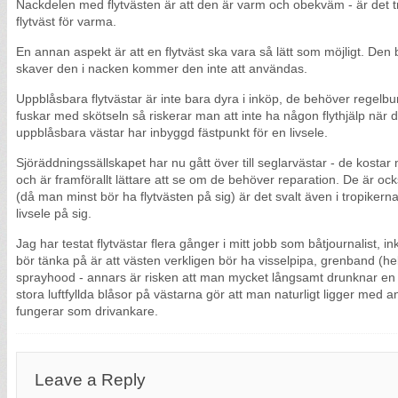
Nackdelen med flytvästen är att den är varm och obekväm - är det tro
flytväst för varma.
En annan aspekt är att en flytväst ska vara så lätt som möjligt. Den
skaver den i nacken kommer den inte att användas.
Uppblåsbara flytvästar är inte bara dyra i inköp, de behöver regel
fuskar med skötseln så riskerar man att inte ha någon flythjälp när
uppblåsbara västar har inbyggd fästpunkt för en livsele.
Sjöräddningssällskapet har nu gått över till seglarvästar - de kostar 
och är framförallt lättare att se om de behöver reparation. De är o
(då man minst bör ha flytvästen på sig) är det svalt även i tropike
livsele på sig.
Jag har testat flytvästar flera gånger i mitt jobb som båtjournalist, 
bör tänka på är att västen verkligen bör ha visselpipa, grenband (h
sprayhood - annars är risken att man mycket långsamt drunknar en k
stora luftfyllda blåsor på västarna gör att man naturligt ligger med
fungerar som drivankare.
Leave a Reply