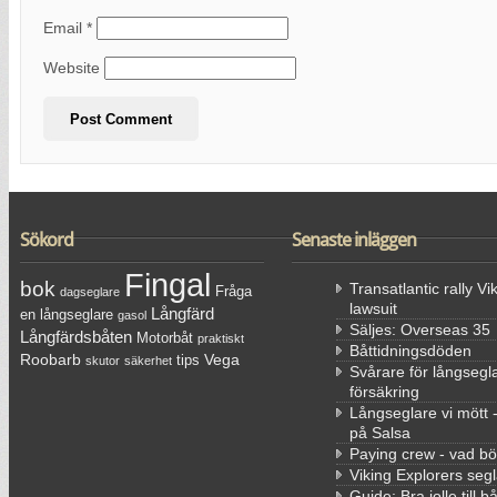
Email
*
Website
Sökord
Senaste inläggen
Fingal
bok
Transatlantic rally Vi
Fråga
dagseglare
lawsuit
Långfärd
en långseglare
gasol
Säljes: Overseas 35
Långfärdsbåten
Motorbåt
praktiskt
Båttidningsdöden
Roobarb
Vega
tips
skutor
säkerhet
Svårare för långsegla
försäkring
Långseglare vi mött 
på Salsa
Paying crew - vad bö
Viking Explorers segl
Guide: Bra jolle till b