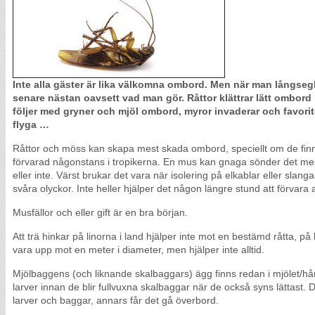
Inte alla gäster är lika välkomna ombord. Men när man långsegl
senare nästan oavsett vad man gör. Råttor klättrar lätt ombord
följer med gryner och mjöl ombord, myror invaderar och favori
flyga …
Råttor och möss kan skapa mest skada ombord, speciellt om de fin
förvarad någonstans i tropikerna. En mus kan gnaga sönder det mes
eller inte. Värst brukar det vara när isolering på elkablar eller sla
svåra olyckor. Inte heller hjälper det någon längre stund att förvara 
Musfällor och eller gift är en bra början.
Att trä hinkar på linorna i land hjälper inte mot en bestämd råtta, 
vara upp mot en meter i diameter, men hjälper inte alltid.
Mjölbaggens (och liknande skalbaggars) ägg finns redan i mjölet/hård
larver innan de blir fullvuxna skalbaggar när de också syns lättast. Det
larver och baggar, annars får det gå överbord.