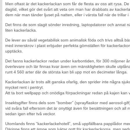
Men oftast är det kackerlackan som får de flesta av oss att rysa. D
dagtid, vilket gör det svårt att veta om man har drabbats av kackerl
dem när man tänder ljuset på natten, eller i värsta fall när de trillar 
Det finns de som slagit sönder inredning, laptopdatorer och annat nä
liten kackerlacka.
De lever av såväl vegetabilisk som animalisk föda och trivs alltså b
med innerskrov i plast erbjuder perfekta gömställen för kackerlackor, 
upptäcks.
Det fanns kackerlackor redan under karbontiden, för 300 miljoner år
överlevare och lär finnas kvar även om mänskligheten skulle utplånas
runt 4 560 arter där de största kan bli upp mot en decimeter långa.
Kackerlackan är trots allt ganska ofarlig, den sprider inte några sjuk
mycket rent i pentryt.
Att ta bort wellpapp och onödiga förpackningar redan på kajen kan var
Insektsgifter finns dels som “bomber” (sprayflaskor med aerosol-gif
vid svåra fall eftersom det är onyttigt även för besättningen och all
sedan igen efter två veckor.
Utomlands finns “kackerlackehotell”, små uppfällbara papplådor me
Därinne finns ett ämne som luktar gott för kackerlackorna, men sedan