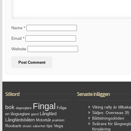
Name
*
Email
*
Website
Sökord
Senaste inläggen
Fingal
bok
Viking rally är tillbaka
Fråga
dagseglare
Säljes: Overseas 35
Långfärd
en långseglare
gasol
Båttidningsdöden
Långfärdsbåten
Motorbåt
praktiskt
Svårare för långsegla
Roobarb
Vega
tips
skutor
säkerhet
försäkring