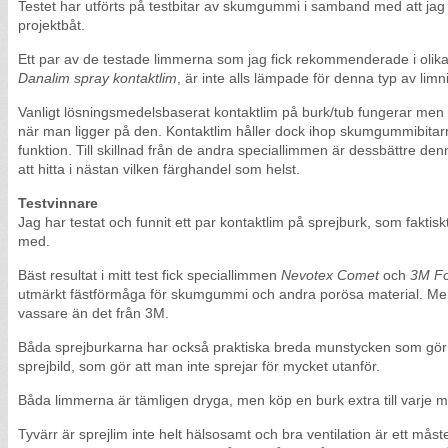
Testet har utförts på testbitar av skumgummi i samband med att jag 
projektbåt.
Ett par av de testade limmerna som jag fick rekommenderade i olika
Danalim spray kontaktlim
, är inte alls lämpade för denna typ av limn
Vanligt lösningsmedelsbaserat kontaktlim på burk/tub fungerar men 
när man ligger på den. Kontaktlim håller dock ihop skumgummibitarna
funktion. Till skillnad från de andra speciallimmen är dessbättre de
att hitta i nästan vilken färghandel som helst.
Testvinnare
Jag har testat och funnit ett par kontaktlim på sprejburk, som fakt
med.
Bäst resultat i mitt test fick speciallimmen
Nevotex Comet
och
3M F
utmärkt fästförmåga för skumgummi och andra porösa material. Men
vassare än det från 3M.
Båda sprejburkarna har också praktiska breda munstycken som gör
sprejbild, som gör att man inte sprejar för mycket utanför.
Båda limmerna är tämligen dryga, men köp en burk extra till varje m
Tyvärr är sprejlim inte helt hälsosamt och bra ventilation är ett måst