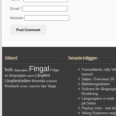
Email
*
Website
Sökord
Senaste inläggen
Fingal
bok
Transatlantic rally Vi
Fråga
dagseglare
lawsuit
Långfärd
en långseglare
gasol
Säljes: Overseas 35
Långfärdsbåten
Motorbåt
praktiskt
Båttidningsdöden
Roobarb
Vega
tips
skutor
säkerhet
Svårare för långsegla
försäkring
Långseglare vi mött 
på Salsa
Paying crew - vad bö
Viking Explorers segl