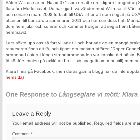
Båten Willrose är en Najad 371 som ersatte en tidigare Långedrag 
flera år i Medelhavet. De har gjort två vändor med Willrose till Vä
och senare i mars 2009 fortsatt till USA. Efter att dom seglat på USA
atlanten till Lanzarote sommaren 2011 och har sen dess haft Mari
dom hem jular och somrar och kommer troligen att segla hem båten ti
hemmavid.
Lars sökte upp oss så fort vi lade till och började ge en mängd prakt
resurserna finns att få, och tipset om matvaruaffären ”Roper Conge
promenad österut längs strandpromenaden var kanske det bästa. Br
få köttfärs malen på oxfilé att ha till sin spagetti om man vill) men oc
Klara finns på Facebook, men deras gamla blogg har de inte uppda
hemsida
)
One Response to
Långseglare vi mött: Klara
Leave a Reply
Your email address will not be published.
Required fields are m
Comment
*