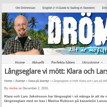
Om Drömresan
English (+ A Guide to Sailing in Sweden)
Drö
Home
Aktuellt
Perfekta båten
Utrustning
Långseglare vi mött: Klara och Lar
Home
»
Äventyr
»
Svea på äventyr
» Långseglare vi mött: Klara och Lars på Wil
By
micke
on December 2, 2015.
Klara och Lars Jakobsson har långseglat i så många år att de nu 
längeseglare med en bas i Marina Rubicon på kanarieön Lanza