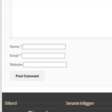
Name
*
Email
*
Website
Sökord
Senaste inläggen