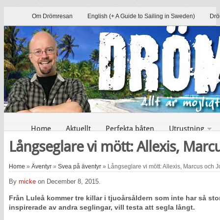
Om Drömresan
English (+ A Guide to Sailing in Sweden)
Drö
Home
Aktuellt
Perfekta båten
Utrustning
Långseglare vi mött: Allexis, Mar
Home
»
Äventyr
»
Svea på äventyr
» Långseglare vi mött: Allexis, Marcus och
By
micke
on December 8, 2015.
Fr
ån Lule
å kommer tre killar i tjuo
års
åldern som inte har s
å st
inspirerade av andra seglingar, vill testa att segla l
ångt.