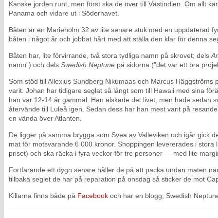
Kanske jorden runt, men först ska de över till Västindien. Om allt k
Panama och vidare ut i Söderhavet.
Båten är en Marieholm 32 av lite senare stuk med en uppdaterad fy
båten i något år och jobbat hårt med att ställa den klar för denna se
Båten har, lite förvirrande, två stora tydliga namn på skrovet; dels
A
namn”) och dels
Swedish Neptune
på sidorna (”det var ett bra proj
Som stöd till Allexius Sundberg Nikumaas och Marcus Häggströms p
varit. Johan har tidigare seglat så långt som till Hawaii med sina för
han var 12-14 år gammal. Han älskade det livet, men hade sedan sv
återvände till Luleå igen. Sedan dess har han mest varit på resan
en vända över Atlanten.
De ligger på samma brygga som Svea av Valleviken och igår gick de 
mat för motsvarande 6 000 kronor. Shoppingen levererades i stora låd
priset) och ska räcka i fyra veckor för tre personer — med lite margi
Fortfarande ett dygn senare håller de på att packa undan maten nä
tillbaka seglet de har på reparation på onsdag så sticker de mot C
Killarna finns både på
Facebook
och har en blogg; Swedish Neptun