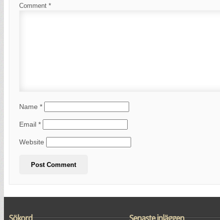
Comment
*
Name
*
Email
*
Website
Sökord
Senaste inläggen