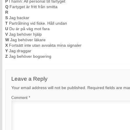
P
I hamn: All personal till fartyget
Q
Fartyget är fritt från smitta
R
S
Jag backar
T
Partrålning vid fiske. Håll undan
U
Du är på väg mot fara
V
Jag behöver hjälp
W
Jag behöver läkare
X
Fortsätt inte utan avvakta mina signaler
Y
Jag draggar
Z
Jag behöver bogsering
Leave a Reply
Your email address will not be published.
Required fields are m
Comment
*