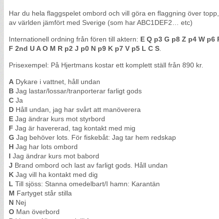
Har du hela flaggspelet ombord och vill göra en flaggning över topp
av världen jämfört med Sverige (som har ABC1DEF2… etc)
Internationell ordning från fören till aktern:
E Q p3 G p8 Z p4 W p6 P
F 2nd U A O M R p2 J p0 N p9 K p7 V p5 L C S
.
Prisexempel: På Hjertmans kostar ett komplett ställ från 890 kr.
A
Dykare i vattnet, håll undan
B
Jag lastar/lossar/tranporterar farligt gods
C
Ja
D
Håll undan, jag har svårt att manöverera
E
Jag ändrar kurs mot styrbord
F
Jag är havererad, tag kontakt med mig
G
Jag behöver lots. För fiskebåt: Jag tar hem redskap
H
Jag har lots ombord
I
Jag ändrar kurs mot babord
J
Brand ombord och last av farligt gods. Håll undan
K
Jag vill ha kontakt med dig
L
Till sjöss: Stanna omedelbart/I hamn: Karantän
M
Fartyget står stilla
N
Nej
O
Man överbord