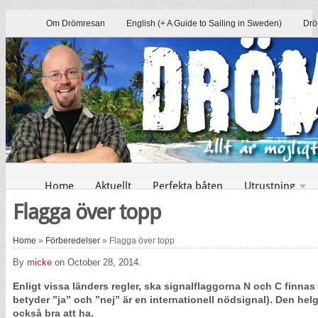
Om Drömresan
English (+ A Guide to Sailing in Sweden)
Drö
Home
Aktuellt
Perfekta båten
Utrustning
Flagga över topp
Home
»
Förberedelser
» Flagga över topp
By
micke
on October 28, 2014.
Enligt vissa länders regler, ska signalflaggorna N och C finna
betyder ”ja” och ”nej” är en internationell nödsignal). Den he
också bra att ha.