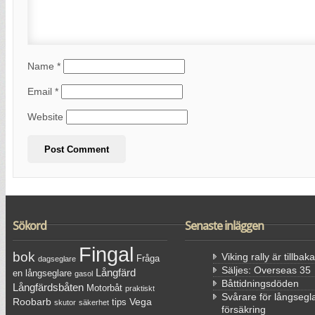
Name
*
Email
*
Website
Sökord
Senaste inläggen
Fingal
bok
Viking rally är tillbaka
Fråga
dagseglare
Säljes: Overseas 35
Långfärd
en långseglare
gasol
Båttidningsdöden
Långfärdsbåten
Motorbåt
praktiskt
Svårare för långsegla
Roobarb
Vega
tips
skutor
säkerhet
försäkring