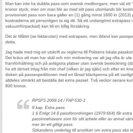
Man kan inte ha dubbla pass som svensk medborgare, men väl ett “e
kronor styck, men om man blir av med sitt pass utomlands blir kost
provisoriskt pass som bara gäller en (1) gång minst 1600 kr (2013
kostnaderna att personligen ta sig dit. Så ett undangömt extrapass
vakuumförpackad) kan bli en billig försäkring.
Det är tillåtet (se faktarutan) med extrapass, men ibland kan pas
detta.
Jag hade med mig en utskrift av reglerna till Polisens lokala passk
Det krävs att man har skäl och min motivering var att jag ofta är ut
framförhållning och på avlägsna platser utan svensk beskickning (där
ha ett skrivet intyg från min chef (vilken är jag själv) och efter en 
disken på passexpeditionen med en lånad bläckpenna på ett vanligt v
alldeles utmärkt att beställa det extra passet. Två veckor senare k
800 kronor.
RPSFS 2009:14 / FAP 530-1
9 kap. Extra pass
1 § Enligt 14 § passförordningen (1979:664) får extra
passinnehavare som för sitt arbete eller av annat särs
mer än ett giltigt pass.
Sökandens underlag till ansökan om extra pass ska i