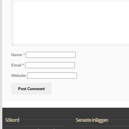
Name
*
Email
*
Website
Sökord
Senaste inläggen