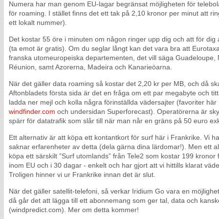
Numera har man genom EU-lagar begränsat möjligheten för telebolagen
för roaming. I stället finns det ett tak på 2,10 kronor per minut att ring
ett lokalt nummer).
Det kostar 55 öre i minuten om någon ringer upp dig och att för dig 
(ta emot är gratis). Om du seglar långt kan det vara bra att Eurotax
franska utomeuropeiska departementen, det vill säga Guadeloupe,
Réunion, samt Azorerna, Madeira och Kanarieöarna.
När det gäller data roaming så kostar det 2,20 kr per MB, och då ska
Aftonbladets första sida är det en fråga om ett par megabyte och titta
ladda ner mejl och kolla några förinställda vädersajter (favoriter här
windfinder.com
och undersidan Superforecast). Operatörerna är skyl
spärr för datatrafik som slår till när man når en gräns på 50 euro e
Ett alternativ är att köpa ett kontantkort för surf här i Frankrike. Vi 
saknar erfarenheter av detta (dela gärna dina lärdomar!). Men ett alt
köpa ett särskilt ”Surf utomlands” från Tele2 som kostar 199 kron
inom EU och i 30 dagar - enkelt och har gjort att vi hittills klarat väd
Troligen hinner vi ur Frankrike innan det är slut.
När det gäller satellit-telefoni, så verkar Iridium Go vara en möjligh
då går det att lägga till ett abonnemang som ger tal, data och kansk
(windpredict.com). Mer om detta kommer!