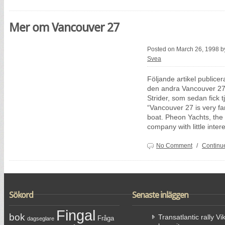
Mer om Vancouver 27
Posted on March 26, 1998 
Svea
Följande artikel publice
den andra Vancouver 27
Strider, som sedan fick t
“Vancouver 27 is very fa
boat. Pheon Yachts, the B
company with little inte
No Comment
/
Continu
Sökord
Senaste inläggen
Fingal
bok
Transatlantic rally Vi
Fråga
dagseglare