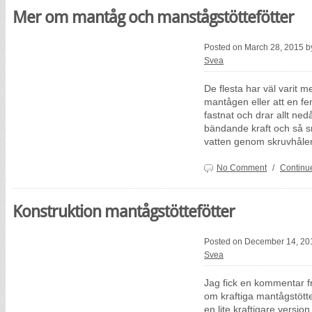
Mer om mantåg och manstågstöttefötter
Posted on March 28, 2015 
Svea
De flesta har väl varit 
mantågen eller att en fe
fastnat och drar allt ned
bändande kraft och så s
vatten genom skruvhålen. 
No Comment
/
Continu
Konstruktion mantågstöttefötter
Posted on December 14, 20
Svea
Jag fick en kommentar fr
om kraftiga mantågstötte
en lite kraftigare versio