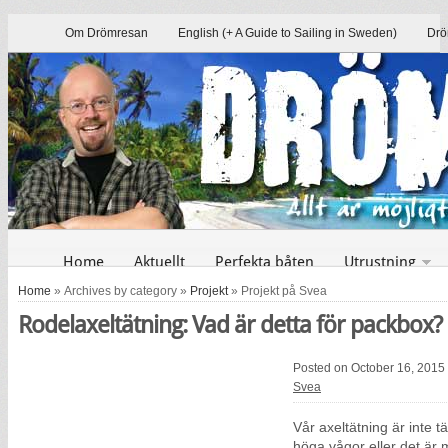
Om Drömresan
English (+ A Guide to Sailing in Sweden)
Drö
Home
Aktuellt
Perfekta båten
Utrustning
Home
» Archives by category »
Projekt
» Projekt på Svea
Rodelaxeltätning: Vad är detta för packbox?
Posted on October 16, 2015
Svea
Vår axeltätning är inte t
höga vågor eller det är 