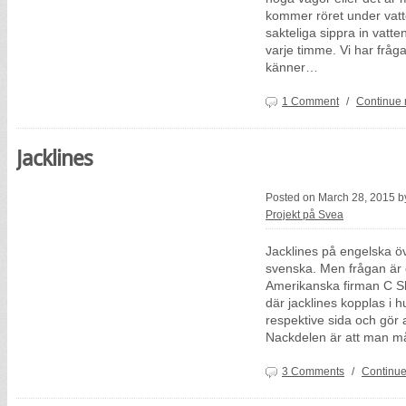
kommer röret under vatte
sakteliga sippra in vatt
varje timme. Vi har fråg
känner…
1 Comment
/
Continue 
Jacklines
Posted on March 28, 2015 
Projekt på Svea
Jacklines på engelska öv
svenska. Men frågan är
Amerikanska firman C S
där jacklines kopplas i 
respektive sida och gör a
Nackdelen är att man 
3 Comments
/
Continue