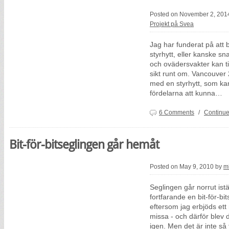
Posted on November 2, 201
Projekt på Svea
Jag har funderat på at
styrhytt, eller kanske s
och ovädersvakter kan t
sikt runt om. Vancouver
med en styrhytt, som ka
fördelarna att kunna…
6 Comments
/
Continue
Bit-för-bitseglingen går hemåt
Posted on May 9, 2010 by
m
Seglingen går norrut istä
fortfarande en bit-för-b
eftersom jag erbjöds ett n
missa - och därför blev de
igen. Men det är inte så