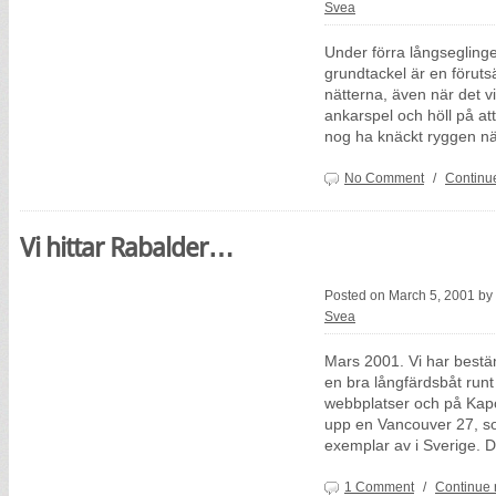
Svea
Under förra långseglingen
grundtackel är en föruts
nätterna, även när det vi
ankarspel och höll på at
nog ha knäckt ryggen n
No Comment
/
Continu
Vi hittar Rabalder…
Posted on March 5, 2001 by
Svea
Mars 2001. Vi har bestä
en bra långfärdsbåt runt 
webbplatser och på Kapo
upp en Vancouver 27, som
exemplar av i Sverige. 
1 Comment
/
Continue 