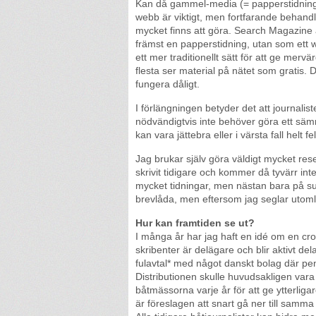
Kan då gammel-media (= papperstidningar
webb är viktigt, men fortfarande behan
mycket finns att göra. Search Magazine
främst en papperstidning, utan som et
ett mer traditionellt sätt för att ge merv
flesta ser material på nätet som gratis
fungera dåligt.
I förlängningen betyder det att journal
nödvändigtvis inte behöver göra ett sämr
kan vara jättebra eller i värsta fall helt
Jag brukar själv göra väldigt mycket re
skrivit tidigare och kommer då tyvärr in
mycket tidningar, men nästan bara på su
brevlåda, men eftersom jag seglar utomla
Hur kan framtiden se ut?
I många år har jag haft en idé om en cro
skribenter är delägare och blir aktivt del
fulavtal* med något danskt bolag där pen
Distributionen skulle huvudsakligen vara
båtmässorna varje år för att ge ytterliga
är föreslagen att snart gå ner till samm