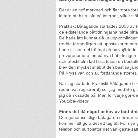
Det är en tuff marknad och fler stora förä
lättare att hitta info på internet, vilket 
Praktiskt Båtägande startades 2003 av P
de existerande båttidningarna hade hittat 
De hade lätt kunnat slå ut uppkomlingen
trodde förmodligen att uppstickaren bara 
hade till stor del tröttnat på halvhjärtad
provprenumeration på nya båttidningen.
och Stockholm lad flera tusen en beställn
blev den mycket snabbt den bäst säljand
På Kryss var, och är, fortfarande större).
När jag startade Praktiskt Båtägande fic
redan var registrerat) ser jag med lite g
jag då skissade på. Men för varje gör-de
Youtube-videor.
Finns det då något behov av båttidn
Den genomsnittlige båtägaren närmar sig
kommer att göra det ett tag till. För nya g
telefon och surfplattor det vanligaste sätt