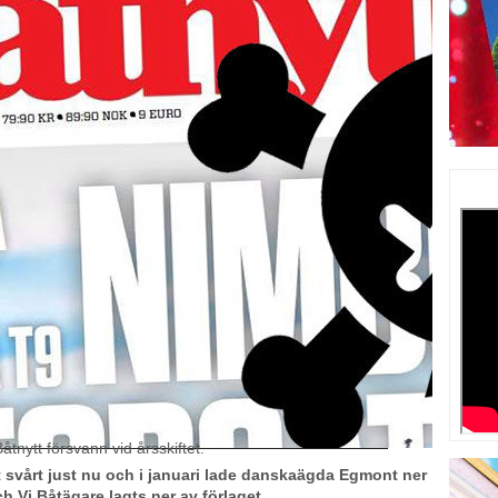
åtnytt försvann vid årsskiftet.
t svårt just nu och i januari lade danskaägda Egmont ner
h Vi Båtägare lagts ner av förlaget.