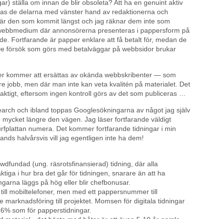
) ställa om innan de blir obsoleta? Att ha en genuint aktiv
dlas de delarna med vänster hand av redaktionerna och
 är den som kommit längst och jag räknar dem inte som
t webbmedium där annonsörerna presenteras i pappersform på
ärde. Fortfarande är papper enklare att få betalt för, medan de
. De försök som görs med betalväggar på webbsidor brukar
ister kommer att ersättas av okända webbskribenter — som
e jobb, men där man inte kan veta kvalitén på materialet. Det
 felaktigt, eftersom ingen kontroll görs av det som publiceras …
search och ibland toppas Googlesökningarna av något jag själv
te mycket längre den vägen. Jag läser fortfarande väldigt
rfplattan numera. Det kommer fortfarande tidningar i min
nds halvårsvis vill jag egentligen inte ha dem!
wdfundad (ung. räsrotsfinansierad) tidning, där alla
aktiga i hur bra det går för tidningen, snarare än att ha
garna läggs på hög eller blir chefbonusar.
 till mobiltelefoner, men med ett pappersnummer till
re marknadsföring till projektet. Momsen för digitala tidningar
a 6% som för papperstidningar.