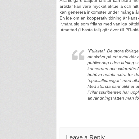
Alla tidigare båtjournalister kan bidra m
artiklar kan vara mycket aktuella och hit
kan generera inkomster under många år 
En idé om en kooperativ tidning är kansk
livnära sig som frilans med vanliga båt
utmattad (i bästa fall) går över till PR-
*Fulavtal. De stora förlag
att skriva på ett avtal dä
publicering i den tidning s
koncernen och vidareförsälj
behöva betala extra för d
”specialtidningar” med all
Med största sannolikhet ut
Frilansskribenten har upph
användningsrätten man fö
Leave a Reply