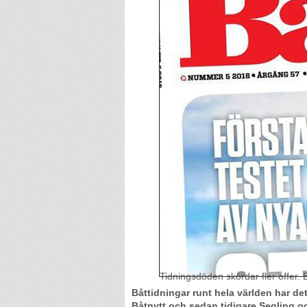
Tidningsdöden skördar fler offer. B
Båttidningar runt hela världen har de
Båtnytt och sedan tidigare Segling oc