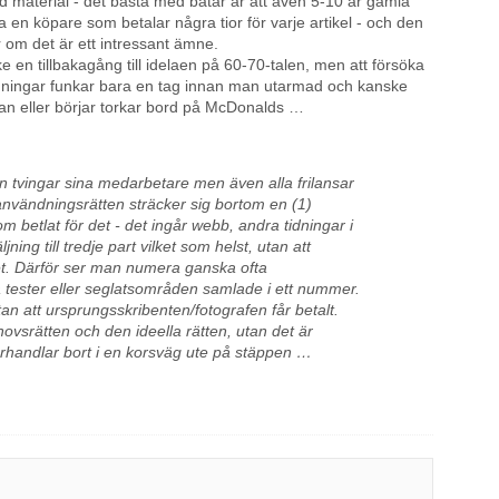
ed material - det bästa med båtar är att även 5-10 år gamla
ta en köpare som betalar några tior för varje artikel - och den
om det är ett intressant ämne.
e en tillbakagång till idelaen på 60-70-talen, men att försöka
tidningar funkar bara en tag innan man utarmad och kanske
sidan eller börjar torkar bord på McDonalds …
en tvingar sina medarbetare men även alla frilansar
r användningsrätten sträcker sig bortom en (1)
om betlat för det - det ingår webb, andra tidningar i
ning till tredje part vilket som helst, utan att
et. Därför ser man numera ganska ofta
a tester eller seglatsområden samlade i ett nummer.
an att ursprungsskribenten/fotografen får betalt.
ovsrätten och den ideella rätten, utan det är
rhandlar bort i en korsväg ute på stäppen …