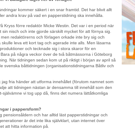
ndringar kommer säkert i en snar framtid. Det har blivit allt
ställer andra krav på vad en papperstidning ska innehålla.
å Kryss förre redaktör Micke Westin. Det var i en period när
sin nisch och inte gjorde särskilt mycket för att förnya sig.
 men redaktörerns och förlagen orkade inte bry sig och
skulle leva ett kort tag och agerade inte alls. Men läsarna
e produktioner och tecknade sig i stora skaror för en
 Bara på några veckor över de två båtmässorna i Göteborg
ing. När tidningen sedan kom ut på riktigt i början av april så
e svenska båttidningen (organisationstidningarna Båtliv och
k jag fria händer att utforma innehållet (förutom namnet som
lädje att tidningen nästan är densamma till innehåll som den
t-självämne vi tog upp då, finns det numera lättåtkomliga
ingar i pappersform?
 pensionsåldern och har alltid läst papperstidningar och
enerationer är det inte lika självklart, utan internet över
et att hitta information på.