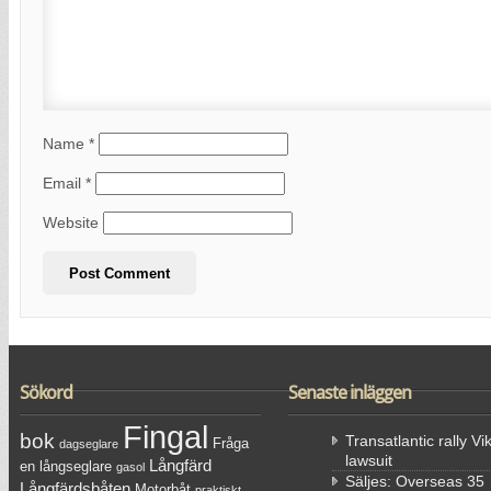
Name
*
Email
*
Website
Sökord
Senaste inläggen
Fingal
bok
Transatlantic rally Vi
Fråga
dagseglare
lawsuit
Långfärd
en långseglare
gasol
Säljes: Overseas 35
Långfärdsbåten
Motorbåt
praktiskt