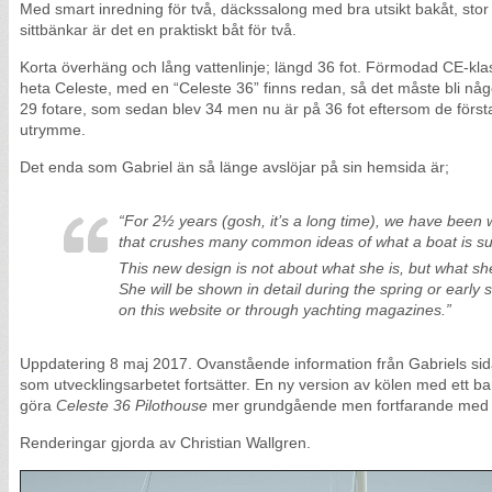
Med smart inredning för två, däckssalong med bra utsikt bakåt, stor
sittbänkar är det en praktiskt båt för två.
Korta överhäng och lång vattenlinje; längd 36 fot. Förmodad CE-kla
heta Celeste, med en “Celeste 36” finns redan, så det måste bli n
29 fotare, som sedan blev 34 men nu är på 36 fot eftersom de första b
utrymme.
Det enda som Gabriel än så länge avslöjar på sin hemsida är;
“For 2½ years (gosh, it’s a long time), we have been
that crushes many common ideas of what a boat is s
This new design is not about
what she is
, but
what sh
She will be shown in detail during the spring or early
on this website or through yachting magazines.”
Uppdatering 8 maj 2017. Ovanstående information från Gabriels sid
som utvecklingsarbetet fortsätter. En ny version av kölen med ett ba
göra
Celeste 36 Pilothouse
mer grundgående men fortfarande med hy
Renderingar gjorda av Christian Wallgren.